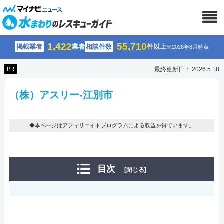
1,422
55,710
掲載業者
業者
相談件数
件以上
※2026年8月時点
PR
最終更新日： 2026.5.18
（株）アスリー-江別市
◆本ページはアフィリエイトプログラムによる収益を得ています。
目次
[閉じる]