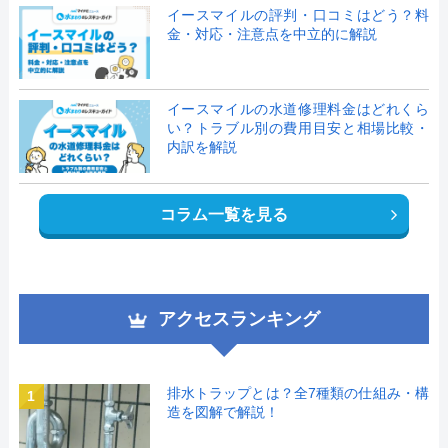
イースマイルの評判・口コミはどう？料
金・対応・注意点を中立的に解説
イースマイルの水道修理料金はどれくら
い？トラブル別の費用目安と相場比較・
内訳を解説
コラム一覧を見る
アクセスランキング
排水トラップとは？全7種類の仕組み・構
1
造を図解で解説！