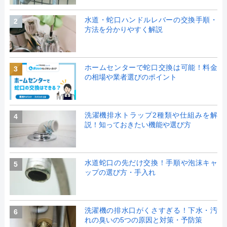
水道・蛇口ハンドルレバーの交換手順・
2
方法を分かりやすく解説
ホームセンターで蛇口交換は可能！料金
3
の相場や業者選びのポイント
洗濯機排水トラップ2種類や仕組みを解
4
説！知っておきたい機能や選び方
水道蛇口の先だけ交換！手順や泡沫キャ
5
ップの選び方・手入れ
洗濯機の排水口がくさすぎる！下水・汚
6
れの臭いの5つの原因と対策・予防策