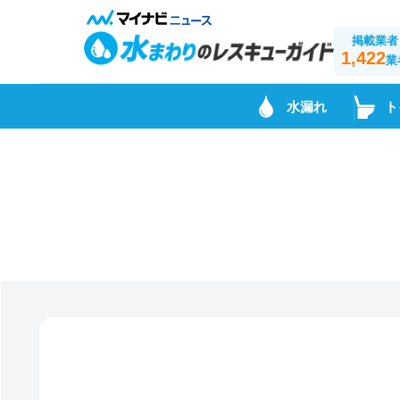
掲載業者
1,422
業
水漏れ
ト