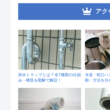
アク
1
2
排水トラップとは？全7種類の仕組
水道・蛇口ハ
み・構造を図解で解説！
順・方法を分
4
5