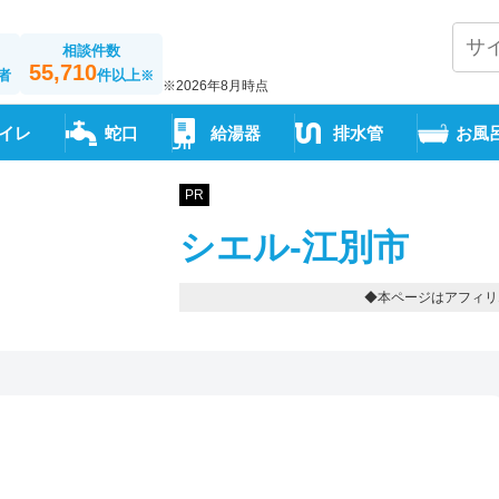
相談件数
55,710
者
件以上
※
※2026年8月時点
イレ
蛇口
給湯器
排水管
お風
PR
シエル-江別市
◆本ページはアフィリ