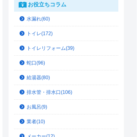
お役立ちコラム
水漏れ(60)
トイレ(172)
トイレリフォーム(39)
蛇口(96)
給湯器(80)
排水管・排水口(106)
お風呂(9)
業者(10)
メーカー(12)