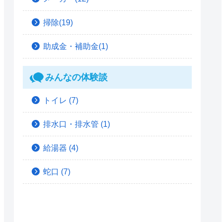
掃除(19)
助成金・補助金(1)
みんなの体験談
トイレ
(7)
排水口・排水管
(1)
給湯器
(4)
蛇口
(7)