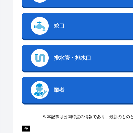
蛇口
排水管・排水口
業者
※本記事は公開時点の情報であり、最新のもの
PR