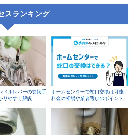
セスランキング
3
ンドルレバーの交換手
ホームセンターで蛇口交換は可能！
かりやすく解説
料金の相場や業者選びのポイント
6