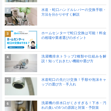
水道・蛇口ハンドルレバーの交換手順・
2
方法を分かりやすく解説
ホームセンターで蛇口交換は可能！料金
3
の相場や業者選びのポイント
洗濯機排水トラップ2種類や仕組みを解
4
説！知っておきたい機能や選び方
水道蛇口の先だけ交換！手順や泡沫キャ
5
ップの選び方・手入れ
洗濯機の排水口がくさすぎる！下水・汚
6
れの臭いの5つの原因と対策・予防策