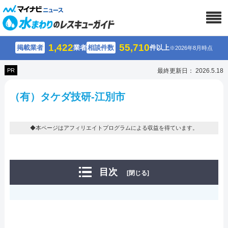
1,422
55,710
掲載業者
業者
相談件数
件以上
※2026年8月時点
PR
最終更新日： 2026.5.18
（有）タケダ技研-江別市
◆本ページはアフィリエイトプログラムによる収益を得ています。
目次
[閉じる]