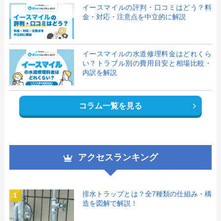
イースマイルの評判・口コミはどう？料
金・対応・注意点を中立的に解説
イースマイルの水道修理料金はどれくら
い？トラブル別の費用目安と相場比較・
内訳を解説
コラム一覧を見る
アクセスランキング
排水トラップとは？全7種類の仕組み・構
1
造を図解で解説！