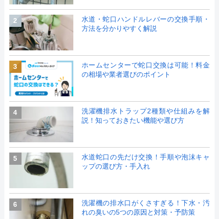
水道・蛇口ハンドルレバーの交換手順・
2
方法を分かりやすく解説
ホームセンターで蛇口交換は可能！料金
3
の相場や業者選びのポイント
洗濯機排水トラップ2種類や仕組みを解
4
説！知っておきたい機能や選び方
水道蛇口の先だけ交換！手順や泡沫キャ
5
ップの選び方・手入れ
洗濯機の排水口がくさすぎる！下水・汚
6
れの臭いの5つの原因と対策・予防策