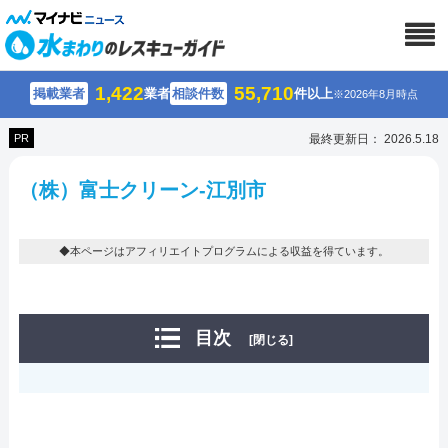
1,422
55,710
掲載業者
業者
相談件数
件以上
※2026年8月時点
PR
最終更新日： 2026.5.18
（株）富士クリーン-江別市
◆本ページはアフィリエイトプログラムによる収益を得ています。
目次
[閉じる]