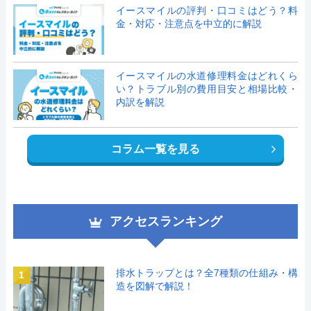
イースマイルの評判・口コミはどう？料
金・対応・注意点を中立的に解説
イースマイルの水道修理料金はどれくら
い？トラブル別の費用目安と相場比較・
内訳を解説
コラム一覧を見る
アクセスランキング
排水トラップとは？全7種類の仕組み・構
1
造を図解で解説！