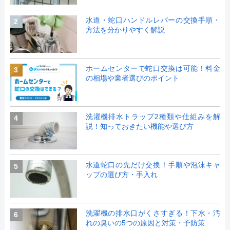
水道・蛇口ハンドルレバーの交換手順・
2
方法を分かりやすく解説
ホームセンターで蛇口交換は可能！料金
3
の相場や業者選びのポイント
洗濯機排水トラップ2種類や仕組みを解
4
説！知っておきたい機能や選び方
水道蛇口の先だけ交換！手順や泡沫キャ
5
ップの選び方・手入れ
洗濯機の排水口がくさすぎる！下水・汚
6
れの臭いの5つの原因と対策・予防策