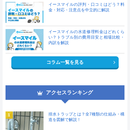
イースマイルの評判・口コミはどう？料
金・対応・注意点を中立的に解説
イースマイルの水道修理料金はどれくら
い？トラブル別の費用目安と相場比較・
内訳を解説
コラム一覧を見る
アクセスランキング
排水トラップとは？全7種類の仕組み・構
1
造を図解で解説！