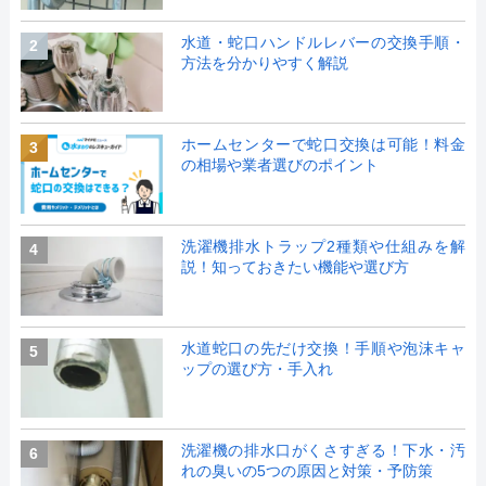
水道・蛇口ハンドルレバーの交換手順・
2
方法を分かりやすく解説
ホームセンターで蛇口交換は可能！料金
3
の相場や業者選びのポイント
洗濯機排水トラップ2種類や仕組みを解
4
説！知っておきたい機能や選び方
水道蛇口の先だけ交換！手順や泡沫キャ
5
ップの選び方・手入れ
洗濯機の排水口がくさすぎる！下水・汚
6
れの臭いの5つの原因と対策・予防策