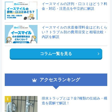
イースマイルの評判・口コミはどう？料
金・対応・注意点を中立的に解説
イースマイルの水道修理料金はどれくら
い？トラブル別の費用目安と相場比較・
内訳を解説
コラム一覧を見る
アクセスランキング
排水トラップとは？全7種類の仕組み・構
1
造を図解で解説！