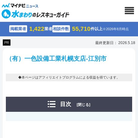
1,422
55,710
掲載業者
業者
相談件数
件以上
※2026年8月時点
PR
最終更新日： 2026.5.18
（有）一色設備工業札幌支店-江別市
◆本ページはアフィリエイトプログラムによる収益を得ています。
目次
[閉じる]