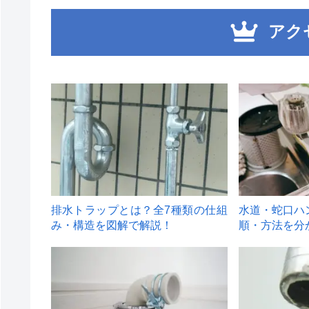
アク
1
2
排水トラップとは？全7種類の仕組
水道・蛇口ハ
み・構造を図解で解説！
順・方法を分
4
5