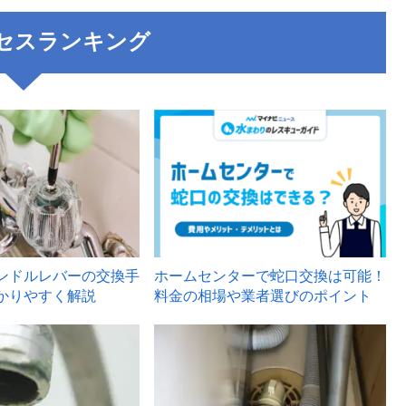
セスランキング
3
ンドルレバーの交換手
ホームセンターで蛇口交換は可能！
かりやすく解説
料金の相場や業者選びのポイント
6