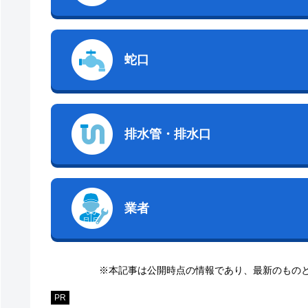
蛇口
排水管・排水口
業者
※本記事は公開時点の情報であり、最新のもの
PR