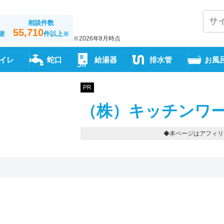
相談件数
55,710
者
件以上
※
※2026年8月時点
イレ
蛇口
給湯器
排水管
お風
PR
（株）キッチンワー
◆本ページはアフィリ