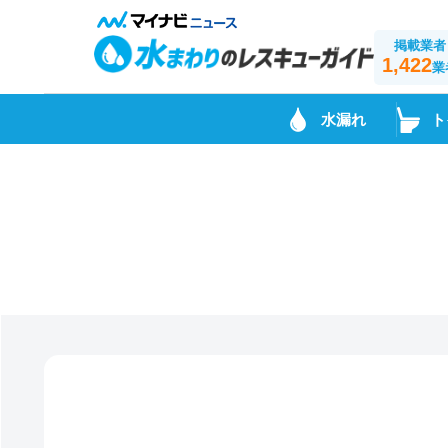
掲載業者
1,422
業
水漏れ
ト