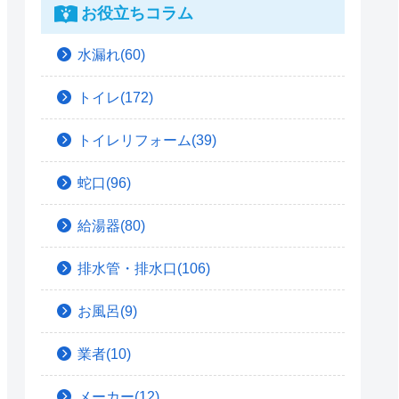
お役立ちコラム
水漏れ(60)
トイレ(172)
トイレリフォーム(39)
蛇口(96)
給湯器(80)
排水管・排水口(106)
お風呂(9)
業者(10)
メーカー(12)