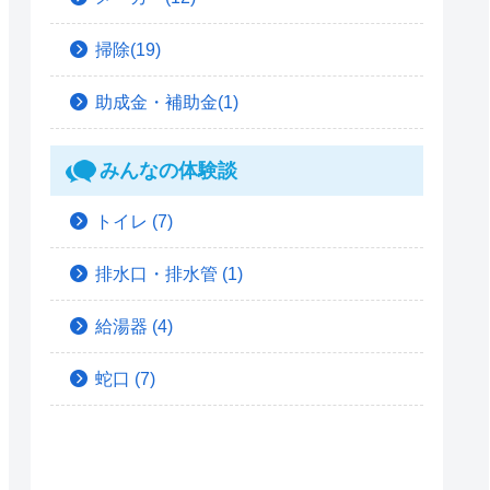
掃除(19)
助成金・補助金(1)
みんなの体験談
トイレ
(7)
排水口・排水管
(1)
給湯器
(4)
蛇口
(7)