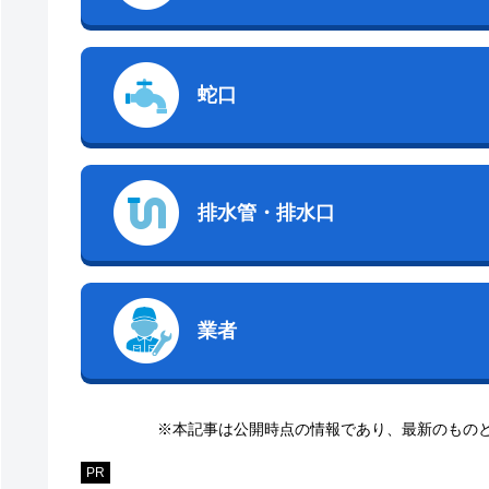
蛇口
排水管・排水口
業者
※本記事は公開時点の情報であり、最新のもの
PR