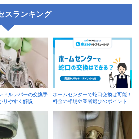
セスランキング
3
ンドルレバーの交換手
ホームセンターで蛇口交換は可能！
かりやすく解説
料金の相場や業者選びのポイント
6