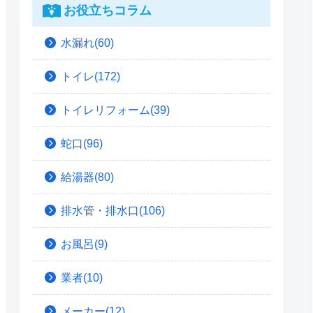
お役立ちコラム
水漏れ(60)
トイレ(172)
トイレリフォーム(39)
蛇口(96)
給湯器(80)
排水管・排水口(106)
お風呂(9)
業者(10)
メーカー(12)