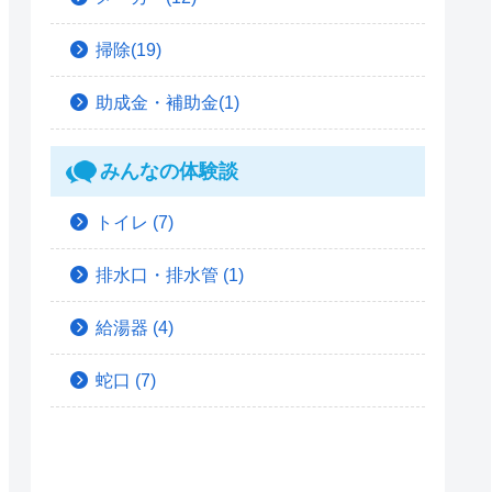
掃除(19)
助成金・補助金(1)
みんなの体験談
トイレ
(7)
排水口・排水管
(1)
給湯器
(4)
蛇口
(7)