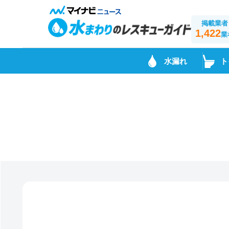
掲載業者
1,422
業
水漏れ
ト