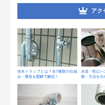
アク
1
2
排水トラップとは？全7種類の仕組
水道・蛇口ハ
み・構造を図解で解説！
順・方法を分
4
5