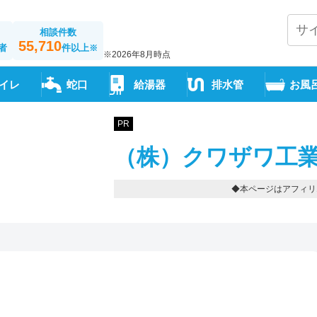
相談件数
55,710
者
件以上
※
※2026年8月時点
イレ
蛇口
給湯器
排水管
お風
PR
（株）クワザワ工業
◆本ページはアフィリ