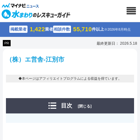
1,422
55,710
掲載業者
業者
相談件数
件以上
※2026年8月時点
PR
最終更新日： 2026.5.18
（株）エ営舎-江別市
◆本ページはアフィリエイトプログラムによる収益を得ています。
目次
[閉じる]