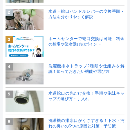
水道・蛇口ハンドルレバーの交換手順・
2
方法を分かりやすく解説
ホームセンターで蛇口交換は可能！料金
3
の相場や業者選びのポイント
洗濯機排水トラップ2種類や仕組みを解
4
説！知っておきたい機能や選び方
水道蛇口の先だけ交換！手順や泡沫キャ
5
ップの選び方・手入れ
洗濯機の排水口がくさすぎる！下水・汚
6
れの臭いの5つの原因と対策・予防策