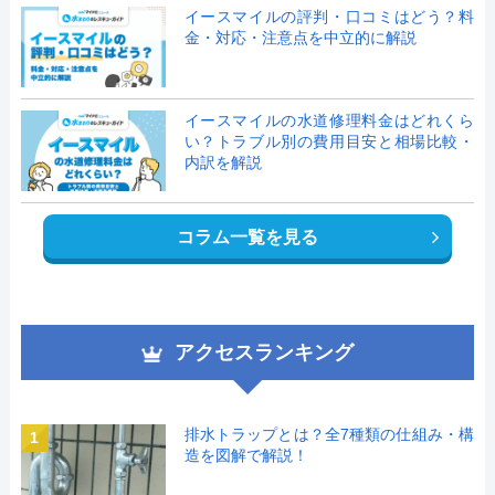
イースマイルの評判・口コミはどう？料
金・対応・注意点を中立的に解説
イースマイルの水道修理料金はどれくら
い？トラブル別の費用目安と相場比較・
内訳を解説
コラム一覧を見る
アクセスランキング
排水トラップとは？全7種類の仕組み・構
1
造を図解で解説！