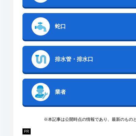
蛇口
排水管・排水口
業者
※本記事は公開時点の情報であり、最新のもの
PR