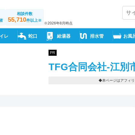
相談件数
55,710
者
件以上
※
※2026年8月時点
イレ
蛇口
給湯器
排水管
お風
PR
TFG合同会社-江別
◆本ページはアフィリ