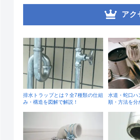
アク
1
2
排水トラップとは？全7種類の仕組
水道・蛇口ハ
み・構造を図解で解説！
順・方法を分
4
5