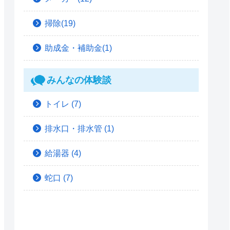
掃除(19)
助成金・補助金(1)
みんなの体験談
トイレ
(7)
排水口・排水管
(1)
給湯器
(4)
蛇口
(7)