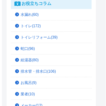
お役立ちコラム
水漏れ(60)
トイレ(172)
トイレリフォーム(39)
蛇口(96)
給湯器(80)
排水管・排水口(106)
お風呂(9)
業者(10)
メーカー(12)