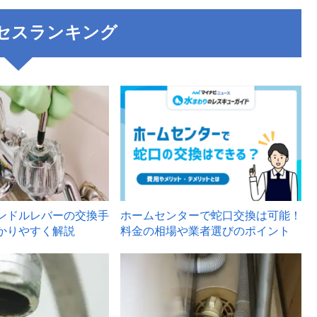
セスランキング
3
ンドルレバーの交換手
ホームセンターで蛇口交換は可能！
かりやすく解説
料金の相場や業者選びのポイント
6