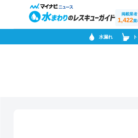
掲載業者
1,422
業
水漏れ
ト