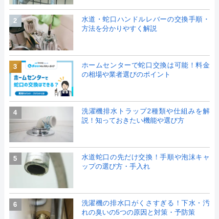
水道・蛇口ハンドルレバーの交換手順・
2
方法を分かりやすく解説
ホームセンターで蛇口交換は可能！料金
3
の相場や業者選びのポイント
洗濯機排水トラップ2種類や仕組みを解
4
説！知っておきたい機能や選び方
水道蛇口の先だけ交換！手順や泡沫キャ
5
ップの選び方・手入れ
洗濯機の排水口がくさすぎる！下水・汚
6
れの臭いの5つの原因と対策・予防策