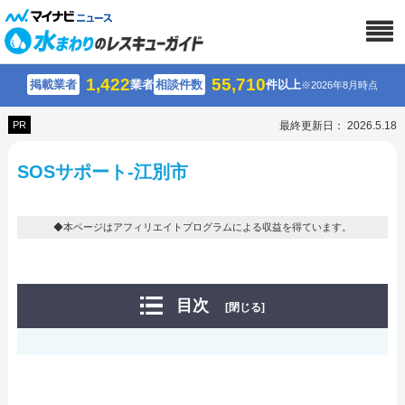
1,422
55,710
掲載業者
業者
相談件数
件以上
※2026年8月時点
PR
最終更新日： 2026.5.18
SOSサポート-江別市
◆本ページはアフィリエイトプログラムによる収益を得ています。
目次
[閉じる]