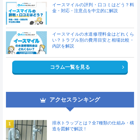
イースマイルの評判・口コミはどう？料
金・対応・注意点を中立的に解説
イースマイルの水道修理料金はどれくら
い？トラブル別の費用目安と相場比較・
内訳を解説
コラム一覧を見る
アクセスランキング
排水トラップとは？全7種類の仕組み・構
1
造を図解で解説！