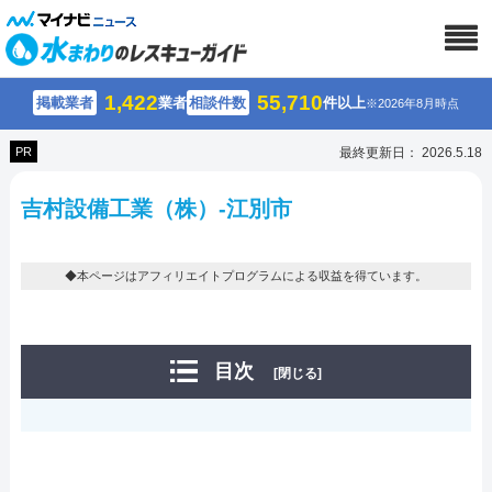
1,422
55,710
掲載業者
業者
相談件数
件以上
※2026年8月時点
PR
最終更新日： 2026.5.18
吉村設備工業（株）-江別市
◆本ページはアフィリエイトプログラムによる収益を得ています。
目次
[閉じる]