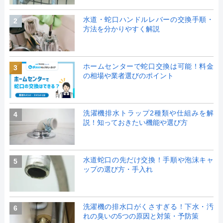
水道・蛇口ハンドルレバーの交換手順・
2
方法を分かりやすく解説
ホームセンターで蛇口交換は可能！料金
3
の相場や業者選びのポイント
洗濯機排水トラップ2種類や仕組みを解
4
説！知っておきたい機能や選び方
水道蛇口の先だけ交換！手順や泡沫キャ
5
ップの選び方・手入れ
洗濯機の排水口がくさすぎる！下水・汚
6
れの臭いの5つの原因と対策・予防策