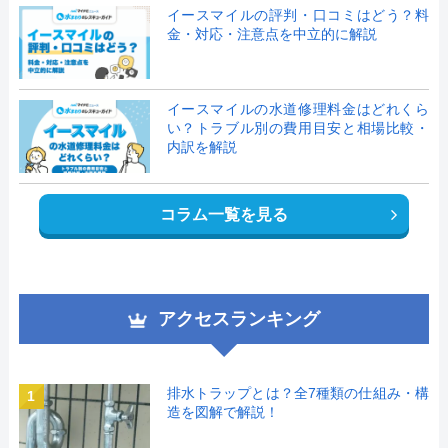
イースマイルの評判・口コミはどう？料
金・対応・注意点を中立的に解説
イースマイルの水道修理料金はどれくら
い？トラブル別の費用目安と相場比較・
内訳を解説
コラム一覧を見る
アクセスランキング
排水トラップとは？全7種類の仕組み・構
1
造を図解で解説！