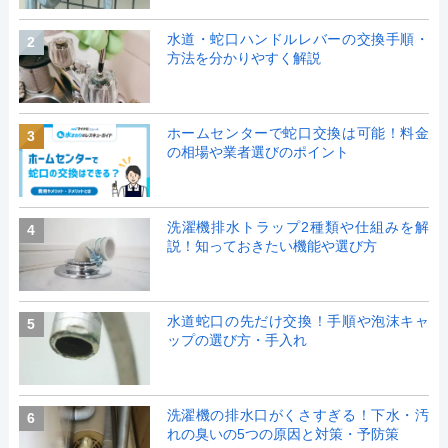
水道・蛇口ハンドルレバーの交換手順・
2
方法を分かりやすく解説
ホームセンターで蛇口交換は可能！料金
3
の相場や業者選びのポイント
洗濯機排水トラップ2種類や仕組みを解
4
説！知っておきたい機能や選び方
水道蛇口の先だけ交換！手順や泡沫キャ
5
ップの選び方・手入れ
洗濯機の排水口がくさすぎる！下水・汚
6
れの臭いの5つの原因と対策・予防策