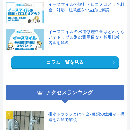
イースマイルの評判・口コミはどう？料
金・対応・注意点を中立的に解説
イースマイルの水道修理料金はどれくら
い？トラブル別の費用目安と相場比較・
内訳を解説
コラム一覧を見る
アクセスランキング
排水トラップとは？全7種類の仕組み・構
1
造を図解で解説！