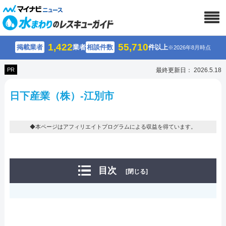
1,422
55,710
掲載業者
業者
相談件数
件以上
※2026年8月時点
PR
最終更新日： 2026.5.18
日下産業（株）-江別市
◆本ページはアフィリエイトプログラムによる収益を得ています。
目次
[閉じる]