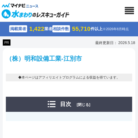
1,422
55,710
掲載業者
業者
相談件数
件以上
※2026年8月時点
PR
最終更新日： 2026.5.18
（株）明和設備工業-江別市
◆本ページはアフィリエイトプログラムによる収益を得ています。
目次
[閉じる]