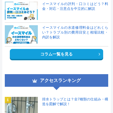
イースマイルの評判・口コミはどう？料
金・対応・注意点を中立的に解説
イースマイルの水道修理料金はどれくら
い？トラブル別の費用目安と相場比較・
内訳を解説
コラム一覧を見る
アクセスランキング
排水トラップとは？全7種類の仕組み・構
1
造を図解で解説！