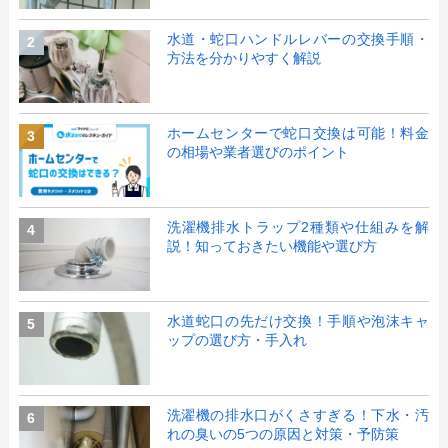
水道・蛇口ハンドルレバーの交換手順・
2
方法を分かりやすく解説
ホームセンターで蛇口交換は可能！料金
3
の相場や業者選びのポイント
洗濯機排水トラップ2種類や仕組みを解
4
説！知っておきたい機能や選び方
水道蛇口の先だけ交換！手順や泡沫キャ
5
ップの選び方・手入れ
洗濯機の排水口がくさすぎる！下水・汚
6
れの臭いの5つの原因と対策・予防策