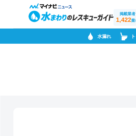
掲載業者
1,422
業
水漏れ
ト