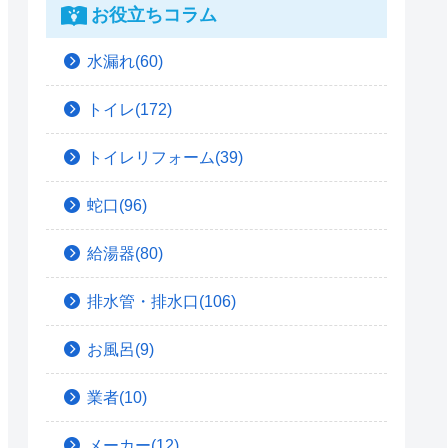
お役立ちコラム
水漏れ(60)
トイレ(172)
トイレリフォーム(39)
蛇口(96)
給湯器(80)
排水管・排水口(106)
お風呂(9)
業者(10)
メーカー(12)