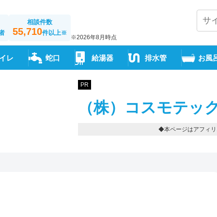
相談件数
55,710
者
件以上
※
※2026年8月時点
イレ
蛇口
給湯器
排水管
お風
PR
（株）コスモテック
◆本ページはアフィリ