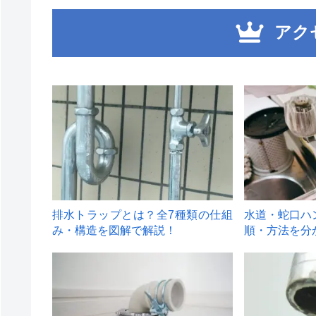
アク
1
2
排水トラップとは？全7種類の仕組
水道・蛇口ハ
み・構造を図解で解説！
順・方法を分
4
5