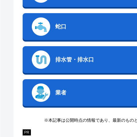
蛇口
排水管・排水口
業者
※本記事は公開時点の情報であり、最新のもの
PR