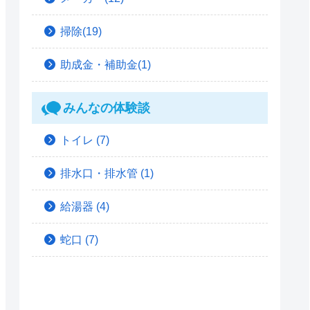
掃除(19)
助成金・補助金(1)
みんなの体験談
トイレ
(7)
排水口・排水管
(1)
給湯器
(4)
蛇口
(7)