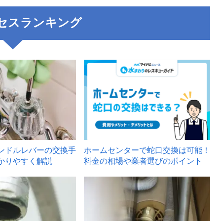
セスランキング
3
ンドルレバーの交換手
ホームセンターで蛇口交換は可能！
かりやすく解説
料金の相場や業者選びのポイント
6