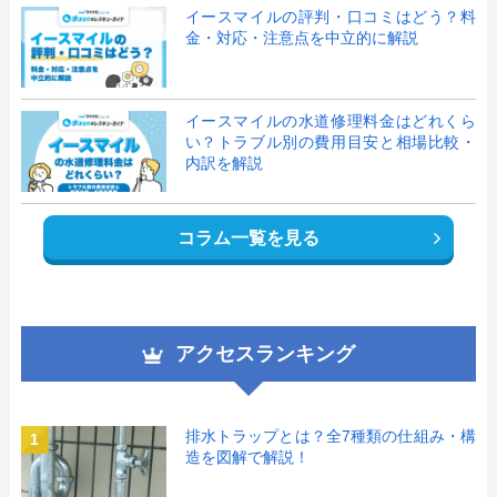
イースマイルの評判・口コミはどう？料
金・対応・注意点を中立的に解説
イースマイルの水道修理料金はどれくら
い？トラブル別の費用目安と相場比較・
内訳を解説
コラム一覧を見る
アクセスランキング
排水トラップとは？全7種類の仕組み・構
1
造を図解で解説！