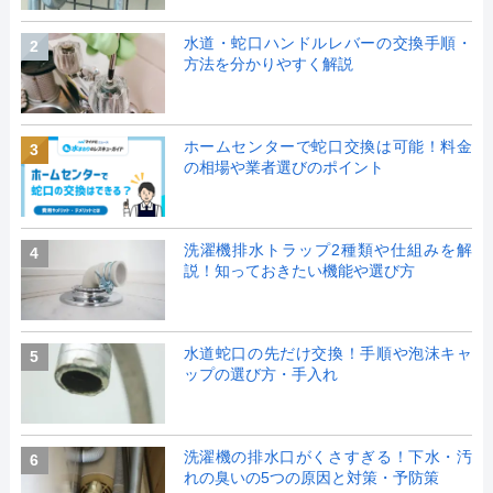
水道・蛇口ハンドルレバーの交換手順・
2
方法を分かりやすく解説
ホームセンターで蛇口交換は可能！料金
3
の相場や業者選びのポイント
洗濯機排水トラップ2種類や仕組みを解
4
説！知っておきたい機能や選び方
水道蛇口の先だけ交換！手順や泡沫キャ
5
ップの選び方・手入れ
洗濯機の排水口がくさすぎる！下水・汚
6
れの臭いの5つの原因と対策・予防策