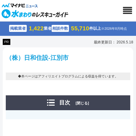
1,422
55,710
掲載業者
業者
相談件数
件以上
※2026年8月時点
PR
最終更新日： 2026.5.18
（株）日和住設-江別市
◆本ページはアフィリエイトプログラムによる収益を得ています。
目次
[閉じる]