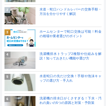
水道・蛇口ハンドルレバーの交換手順・
2
方法を分かりやすく解説
ホームセンターで蛇口交換は可能！料金
3
の相場や業者選びのポイント
洗濯機排水トラップ2種類や仕組みを解
4
説！知っておきたい機能や選び方
水道蛇口の先だけ交換！手順や泡沫キャ
5
ップの選び方・手入れ
洗濯機の排水口がくさすぎる！下水・汚
6
れの臭いの5つの原因と対策・予防策