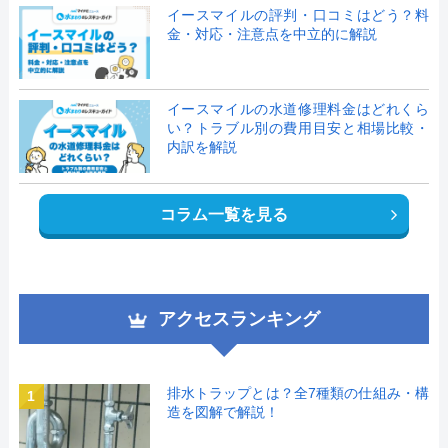
イースマイルの評判・口コミはどう？料
金・対応・注意点を中立的に解説
イースマイルの水道修理料金はどれくら
い？トラブル別の費用目安と相場比較・
内訳を解説
コラム一覧を見る
アクセスランキング
排水トラップとは？全7種類の仕組み・構
1
造を図解で解説！