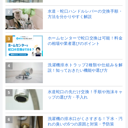
水道・蛇口ハンドルレバーの交換手順・
2
方法を分かりやすく解説
ホームセンターで蛇口交換は可能！料金
3
の相場や業者選びのポイント
洗濯機排水トラップ2種類や仕組みを解
4
説！知っておきたい機能や選び方
水道蛇口の先だけ交換！手順や泡沫キャ
5
ップの選び方・手入れ
洗濯機の排水口がくさすぎる！下水・汚
6
れの臭いの5つの原因と対策・予防策