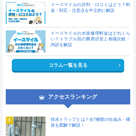
イースマイルの評判・口コミはどう？料
金・対応・注意点を中立的に解説
イースマイルの水道修理料金はどれくら
い？トラブル別の費用目安と相場比較・
内訳を解説
コラム一覧を見る
アクセスランキング
排水トラップとは？全7種類の仕組み・構
1
造を図解で解説！