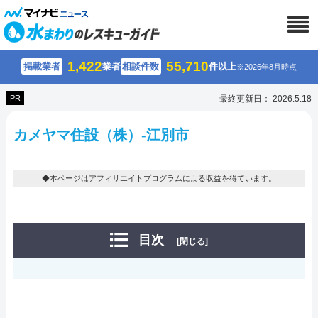
1,422
55,710
掲載業者
業者
相談件数
件以上
※2026年8月時点
PR
最終更新日： 2026.5.18
カメヤマ住設（株）-江別市
◆本ページはアフィリエイトプログラムによる収益を得ています。
目次
[閉じる]