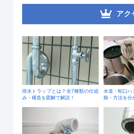
アク
1
2
排水トラップとは？全7種類の仕組
水道・蛇口ハ
み・構造を図解で解説！
順・方法を分
4
5