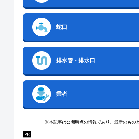
蛇口
排水管・排水口
業者
※本記事は公開時点の情報であり、最新のもの
PR