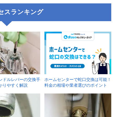
セスランキング
3
ンドルレバーの交換手
ホームセンターで蛇口交換は可能！
かりやすく解説
料金の相場や業者選びのポイント
6