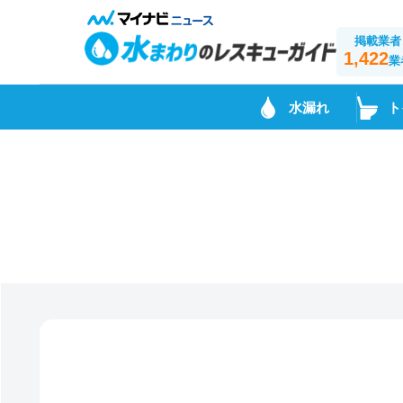
掲載業者
1,422
業
水漏れ
ト