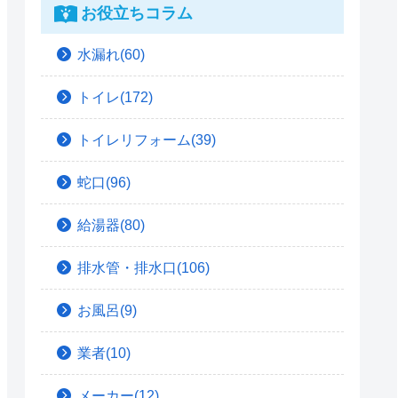
お役立ちコラム
水漏れ(60)
トイレ(172)
トイレリフォーム(39)
蛇口(96)
給湯器(80)
排水管・排水口(106)
お風呂(9)
業者(10)
メーカー(12)