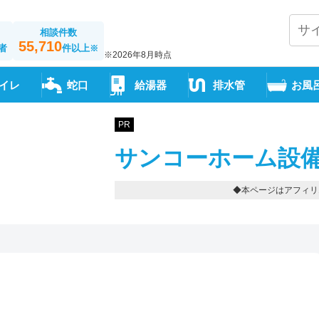
相談件数
55,710
者
件以上
※
※2026年8月時点
イレ
蛇口
給湯器
排水管
お風
PR
サンコーホーム設備
◆本ページはアフィリ