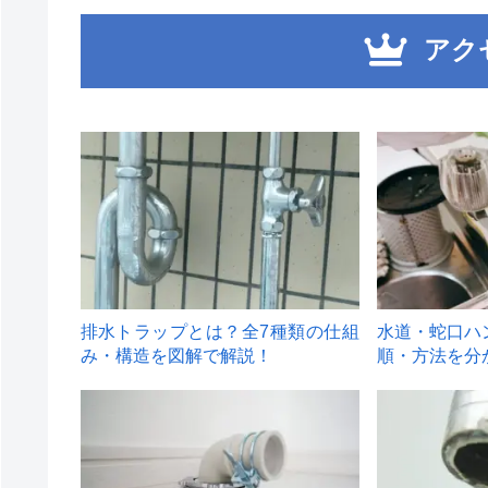
アク
1
2
排水トラップとは？全7種類の仕組
水道・蛇口ハ
み・構造を図解で解説！
順・方法を分
4
5