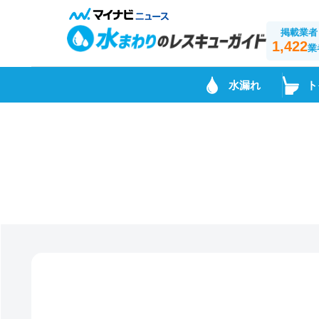
掲載業者
1,422
業
水漏れ
ト