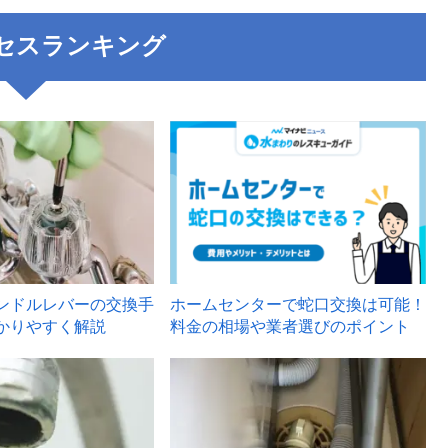
セスランキング
3
ンドルレバーの交換手
ホームセンターで蛇口交換は可能！
かりやすく解説
料金の相場や業者選びのポイント
6