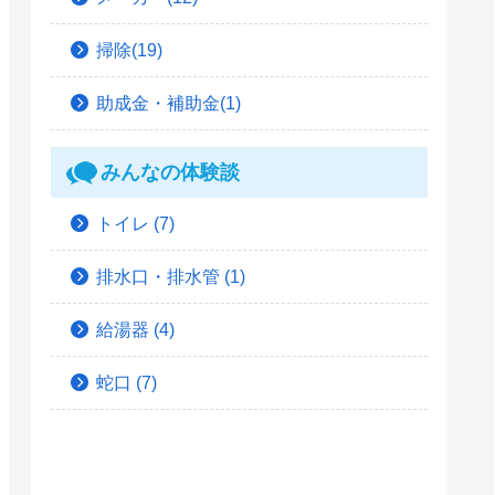
掃除(19)
助成金・補助金(1)
みんなの体験談
トイレ
(7)
排水口・排水管
(1)
給湯器
(4)
蛇口
(7)