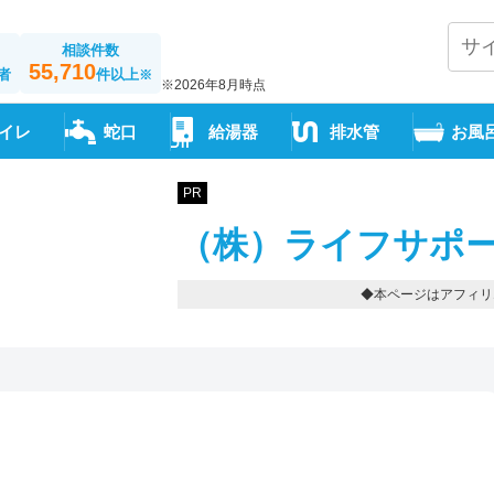
相談件数
55,710
者
件以上
※
※2026年8月時点
イレ
蛇口
給湯器
排水管
お風
PR
（株）ライフサポー
◆本ページはアフィリ