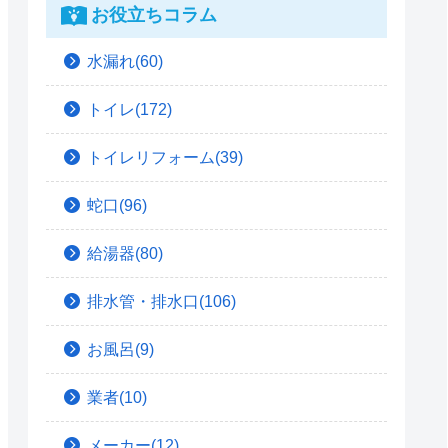
お役立ちコラム
水漏れ(60)
トイレ(172)
トイレリフォーム(39)
蛇口(96)
給湯器(80)
排水管・排水口(106)
お風呂(9)
業者(10)
メーカー(12)