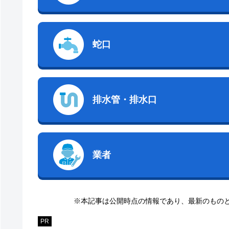
蛇口
排水管・排水口
業者
※本記事は公開時点の情報であり、最新のもの
PR