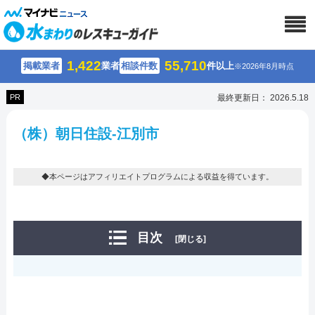
1,422
55,710
掲載業者
業者
相談件数
件以上
※2026年8月時点
PR
最終更新日： 2026.5.18
（株）朝日住設-江別市
◆本ページはアフィリエイトプログラムによる収益を得ています。
目次
[閉じる]