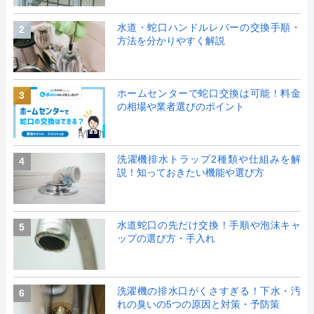
水道・蛇口ハンドルレバーの交換手順・
2
方法を分かりやすく解説
ホームセンターで蛇口交換は可能！料金
3
の相場や業者選びのポイント
洗濯機排水トラップ2種類や仕組みを解
4
説！知っておきたい機能や選び方
水道蛇口の先だけ交換！手順や泡沫キャ
5
ップの選び方・手入れ
洗濯機の排水口がくさすぎる！下水・汚
6
れの臭いの5つの原因と対策・予防策