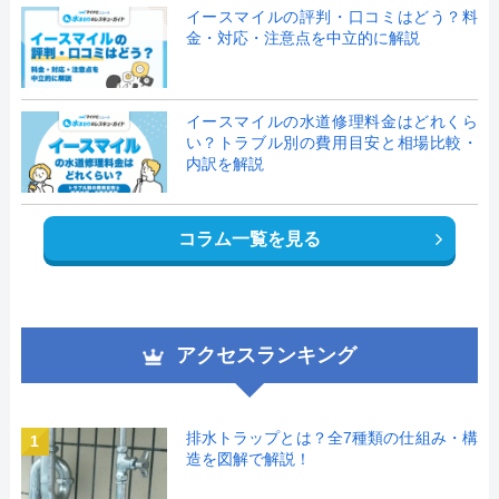
イースマイルの評判・口コミはどう？料
金・対応・注意点を中立的に解説
イースマイルの水道修理料金はどれくら
い？トラブル別の費用目安と相場比較・
内訳を解説
コラム一覧を見る
アクセスランキング
排水トラップとは？全7種類の仕組み・構
1
造を図解で解説！