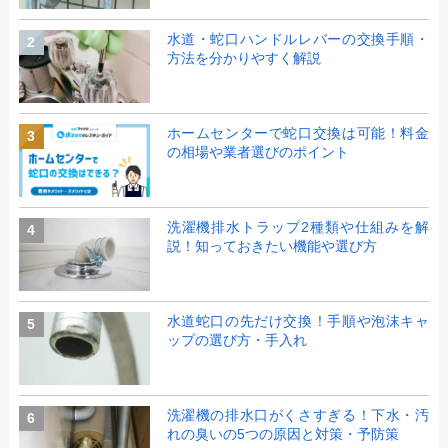
水道・蛇口ハンドルレバーの交換手順・
2
方法を分かりやすく解説
ホームセンターで蛇口交換は可能！料金
3
の相場や業者選びのポイント
洗濯機排水トラップ2種類や仕組みを解
4
説！知っておきたい機能や選び方
水道蛇口の先だけ交換！手順や泡沫キャ
5
ップの選び方・手入れ
洗濯機の排水口がくさすぎる！下水・汚
6
れの臭いの5つの原因と対策・予防策