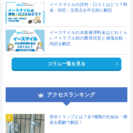
イースマイルの評判・口コミはどう？料
金・対応・注意点を中立的に解説
イースマイルの水道修理料金はどれくら
い？トラブル別の費用目安と相場比較・
内訳を解説
コラム一覧を見る
アクセスランキング
排水トラップとは？全7種類の仕組み・構
1
造を図解で解説！