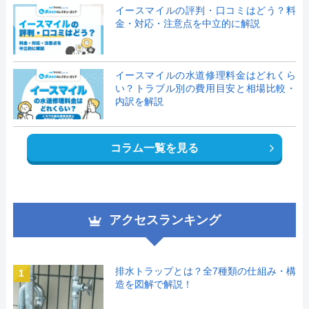
イースマイルの評判・口コミはどう？料
金・対応・注意点を中立的に解説
イースマイルの水道修理料金はどれくら
い？トラブル別の費用目安と相場比較・
内訳を解説
コラム一覧を見る
アクセスランキング
排水トラップとは？全7種類の仕組み・構
1
造を図解で解説！