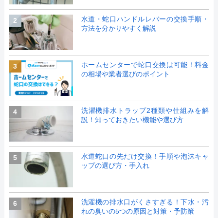
水道・蛇口ハンドルレバーの交換手順・
2
方法を分かりやすく解説
ホームセンターで蛇口交換は可能！料金
3
の相場や業者選びのポイント
洗濯機排水トラップ2種類や仕組みを解
4
説！知っておきたい機能や選び方
水道蛇口の先だけ交換！手順や泡沫キャ
5
ップの選び方・手入れ
洗濯機の排水口がくさすぎる！下水・汚
6
れの臭いの5つの原因と対策・予防策