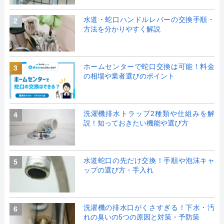
水道・蛇口ハンドルレバーの交換手順・
2
方法を分かりやすく解説
ホームセンターで蛇口交換は可能！料金
3
の相場や業者選びのポイント
洗濯機排水トラップ2種類や仕組みを解
4
説！知っておきたい機能や選び方
水道蛇口の先だけ交換！手順や泡沫キャ
5
ップの選び方・手入れ
洗濯機の排水口がくさすぎる！下水・汚
6
れの臭いの5つの原因と対策・予防策