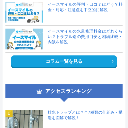
イースマイルの評判・口コミはどう？料
金・対応・注意点を中立的に解説
イースマイルの水道修理料金はどれくら
い？トラブル別の費用目安と相場比較・
内訳を解説
コラム一覧を見る
アクセスランキング
排水トラップとは？全7種類の仕組み・構
1
造を図解で解説！