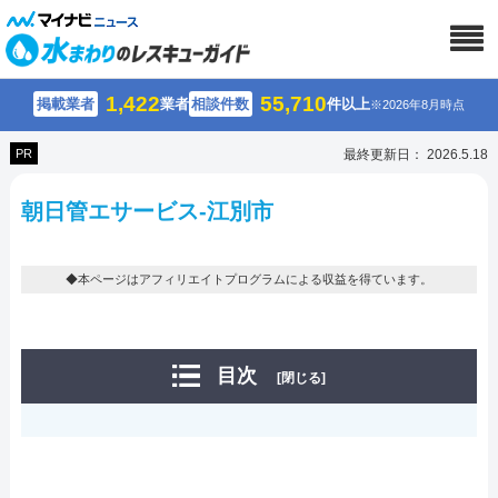
1,422
55,710
掲載業者
業者
相談件数
件以上
※2026年8月時点
PR
最終更新日： 2026.5.18
朝日管エサービス-江別市
◆本ページはアフィリエイトプログラムによる収益を得ています。
目次
[閉じる]