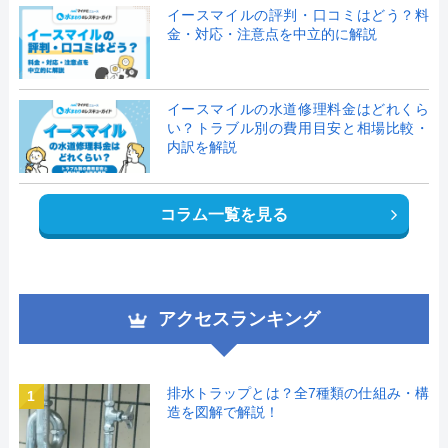
イースマイルの評判・口コミはどう？料
金・対応・注意点を中立的に解説
イースマイルの水道修理料金はどれくら
い？トラブル別の費用目安と相場比較・
内訳を解説
コラム一覧を見る
アクセスランキング
排水トラップとは？全7種類の仕組み・構
1
造を図解で解説！