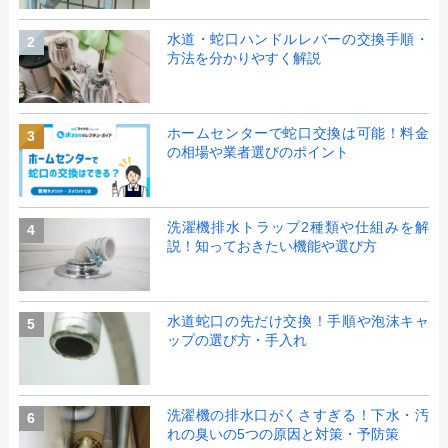
水道・蛇口ハンドルレバーの交換手順・
2
方法を分かりやすく解説
ホームセンターで蛇口交換は可能！料金
3
の相場や業者選びのポイント
洗濯機排水トラップ2種類や仕組みを解
4
説！知っておきたい機能や選び方
水道蛇口の先だけ交換！手順や泡沫キャ
5
ップの選び方・手入れ
洗濯機の排水口がくさすぎる！下水・汚
6
れの臭いの5つの原因と対策・予防策