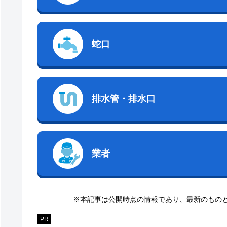
蛇口
排水管・排水口
業者
※本記事は公開時点の情報であり、最新のもの
PR