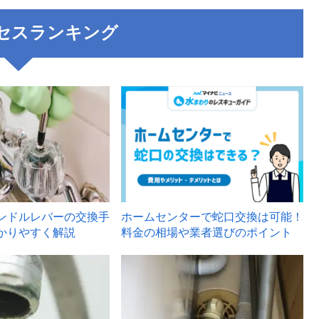
セスランキング
3
ンドルレバーの交換手
ホームセンターで蛇口交換は可能！
かりやすく解説
料金の相場や業者選びのポイント
6