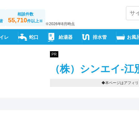
相談件数
55,710
者
件以上
※
※2026年8月時点
イレ
蛇口
給湯器
排水管
お風
PR
（株）シンエイ-江
◆本ページはアフィリ