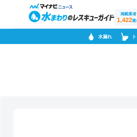
掲載業者
1,422
業
水漏れ
ト