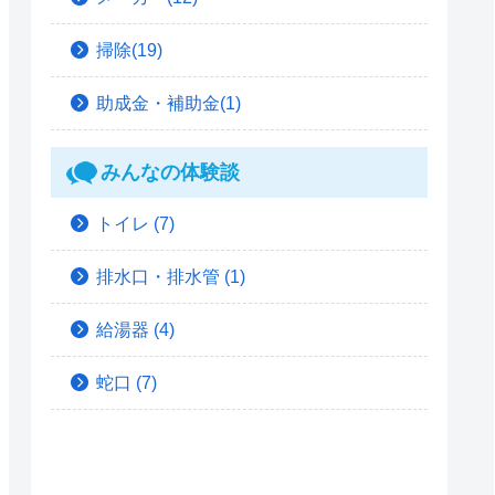
掃除(19)
助成金・補助金(1)
みんなの体験談
トイレ
(7)
排水口・排水管
(1)
給湯器
(4)
蛇口
(7)