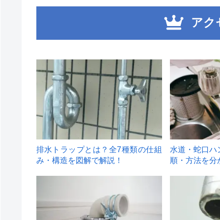
アク
1
2
排水トラップとは？全7種類の仕組
水道・蛇口ハ
み・構造を図解で解説！
順・方法を分
4
5