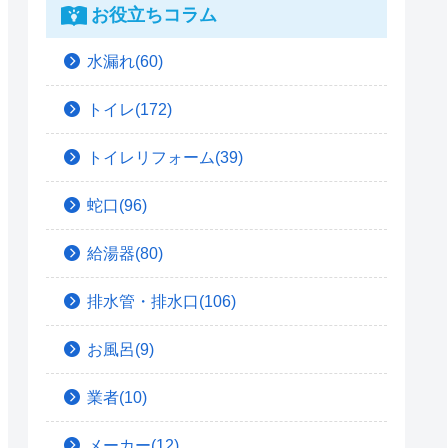
お役立ちコラム
水漏れ(60)
トイレ(172)
トイレリフォーム(39)
蛇口(96)
給湯器(80)
排水管・排水口(106)
お風呂(9)
業者(10)
メーカー(12)