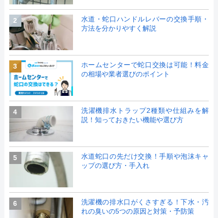
水道・蛇口ハンドルレバーの交換手順・
2
方法を分かりやすく解説
ホームセンターで蛇口交換は可能！料金
3
の相場や業者選びのポイント
洗濯機排水トラップ2種類や仕組みを解
4
説！知っておきたい機能や選び方
水道蛇口の先だけ交換！手順や泡沫キャ
5
ップの選び方・手入れ
洗濯機の排水口がくさすぎる！下水・汚
6
れの臭いの5つの原因と対策・予防策