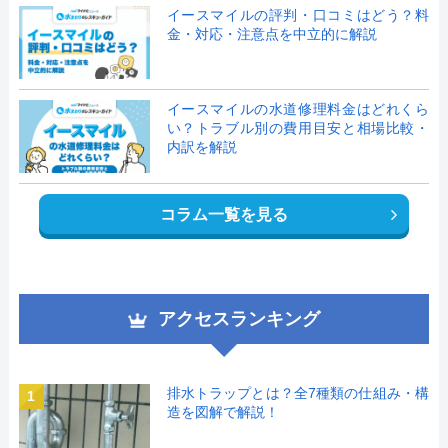
イースマイルの評判・口コミはどう？料
金・対応・注意点を中立的に解説
イースマイルの水道修理料金はどれくら
い？トラブル別の費用目安と相場比較・
内訳を解説
コラム一覧を見る
アクセスランキング
排水トラップとは？全7種類の仕組み・構
1
造を図解で解説！