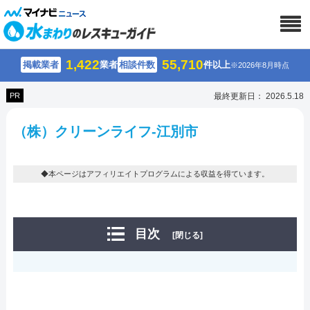
1,422
55,710
掲載業者
業者
相談件数
件以上
※2026年8月時点
PR
最終更新日： 2026.5.18
（株）クリーンライフ-江別市
◆本ページはアフィリエイトプログラムによる収益を得ています。
目次
[閉じる]