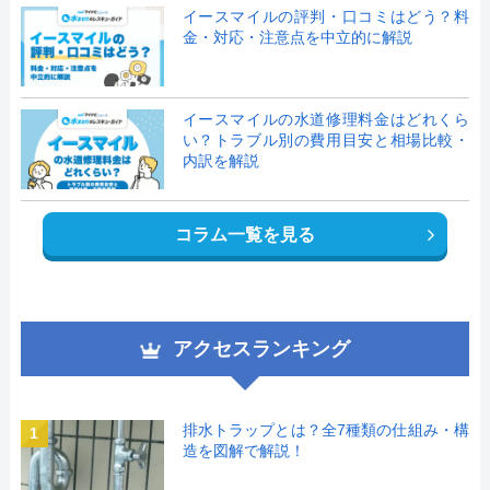
イースマイルの評判・口コミはどう？料
金・対応・注意点を中立的に解説
イースマイルの水道修理料金はどれくら
い？トラブル別の費用目安と相場比較・
内訳を解説
コラム一覧を見る
アクセスランキング
排水トラップとは？全7種類の仕組み・構
1
造を図解で解説！