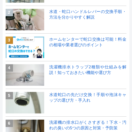
水道・蛇口ハンドルレバーの交換手順・
2
方法を分かりやすく解説
ホームセンターで蛇口交換は可能！料金
3
の相場や業者選びのポイント
洗濯機排水トラップ2種類や仕組みを解
4
説！知っておきたい機能や選び方
水道蛇口の先だけ交換！手順や泡沫キャ
5
ップの選び方・手入れ
洗濯機の排水口がくさすぎる！下水・汚
6
れの臭いの5つの原因と対策・予防策