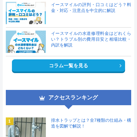
イースマイルの評判・口コミはどう？料
金・対応・注意点を中立的に解説
イースマイルの水道修理料金はどれくら
い？トラブル別の費用目安と相場比較・
内訳を解説
コラム一覧を見る
アクセスランキング
排水トラップとは？全7種類の仕組み・構
1
造を図解で解説！