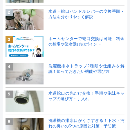
水道・蛇口ハンドルレバーの交換手順・
2
方法を分かりやすく解説
ホームセンターで蛇口交換は可能！料金
3
の相場や業者選びのポイント
洗濯機排水トラップ2種類や仕組みを解
4
説！知っておきたい機能や選び方
水道蛇口の先だけ交換！手順や泡沫キャ
5
ップの選び方・手入れ
洗濯機の排水口がくさすぎる！下水・汚
6
れの臭いの5つの原因と対策・予防策