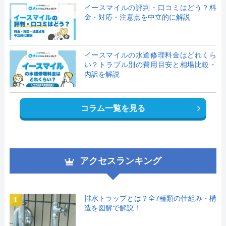
イースマイルの評判・口コミはどう？料
金・対応・注意点を中立的に解説
イースマイルの水道修理料金はどれくら
い？トラブル別の費用目安と相場比較・
内訳を解説
コラム一覧を見る
アクセスランキング
排水トラップとは？全7種類の仕組み・構
1
造を図解で解説！