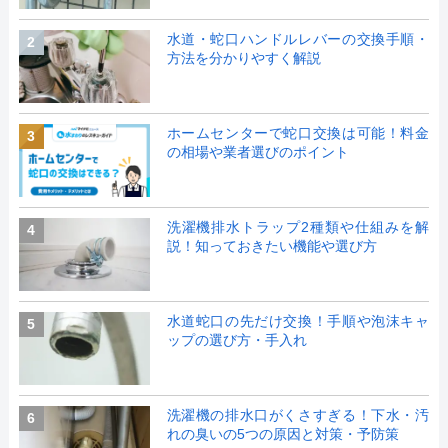
水道・蛇口ハンドルレバーの交換手順・
2
方法を分かりやすく解説
ホームセンターで蛇口交換は可能！料金
3
の相場や業者選びのポイント
洗濯機排水トラップ2種類や仕組みを解
4
説！知っておきたい機能や選び方
水道蛇口の先だけ交換！手順や泡沫キャ
5
ップの選び方・手入れ
洗濯機の排水口がくさすぎる！下水・汚
6
れの臭いの5つの原因と対策・予防策