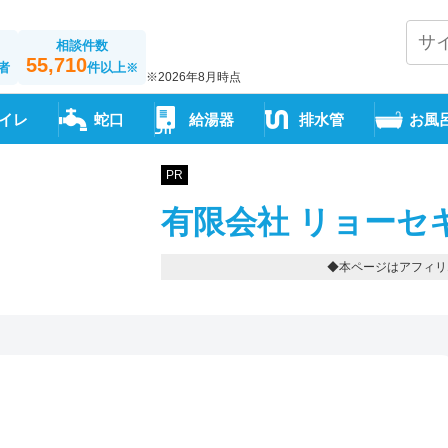
相談件数
55,710
者
件以上
※
※2026年8月時点
イレ
蛇口
給湯器
排水管
お風
PR
有限会社 リョーセ
◆本ページはアフィリ