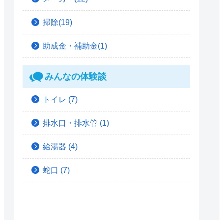
掃除(19)
助成金・補助金(1)
みんなの体験談
トイレ
(7)
排水口・排水管
(1)
給湯器
(4)
蛇口
(7)