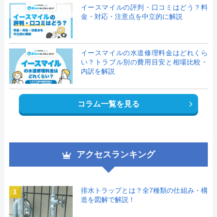
イースマイルの評判・口コミはどう？料
金・対応・注意点を中立的に解説
イースマイルの水道修理料金はどれくら
い？トラブル別の費用目安と相場比較・
内訳を解説
コラム一覧を見る
アクセスランキング
排水トラップとは？全7種類の仕組み・構
1
造を図解で解説！