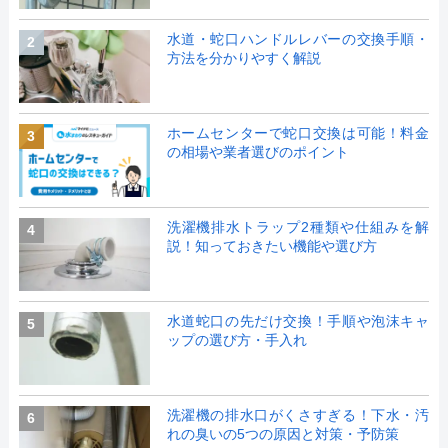
水道・蛇口ハンドルレバーの交換手順・
2
方法を分かりやすく解説
ホームセンターで蛇口交換は可能！料金
3
の相場や業者選びのポイント
洗濯機排水トラップ2種類や仕組みを解
4
説！知っておきたい機能や選び方
水道蛇口の先だけ交換！手順や泡沫キャ
5
ップの選び方・手入れ
洗濯機の排水口がくさすぎる！下水・汚
6
れの臭いの5つの原因と対策・予防策