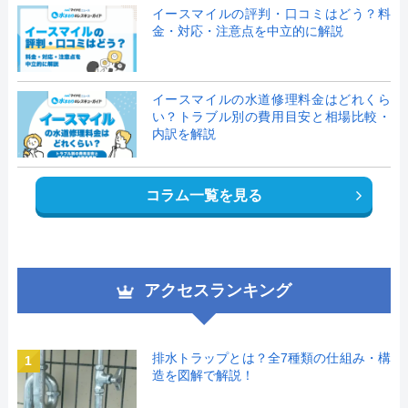
イースマイルの評判・口コミはどう？料
金・対応・注意点を中立的に解説
イースマイルの水道修理料金はどれくら
い？トラブル別の費用目安と相場比較・
内訳を解説
コラム一覧を見る
アクセスランキング
排水トラップとは？全7種類の仕組み・構
1
造を図解で解説！