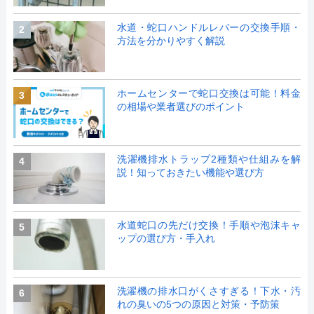
水道・蛇口ハンドルレバーの交換手順・
2
方法を分かりやすく解説
ホームセンターで蛇口交換は可能！料金
3
の相場や業者選びのポイント
洗濯機排水トラップ2種類や仕組みを解
4
説！知っておきたい機能や選び方
水道蛇口の先だけ交換！手順や泡沫キャ
5
ップの選び方・手入れ
洗濯機の排水口がくさすぎる！下水・汚
6
れの臭いの5つの原因と対策・予防策