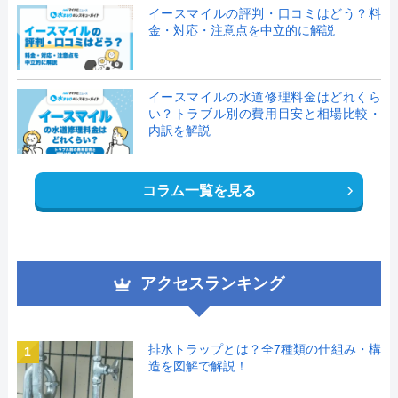
イースマイルの評判・口コミはどう？料
金・対応・注意点を中立的に解説
イースマイルの水道修理料金はどれくら
い？トラブル別の費用目安と相場比較・
内訳を解説
コラム一覧を見る
アクセスランキング
排水トラップとは？全7種類の仕組み・構
1
造を図解で解説！