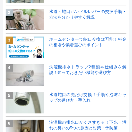
水道・蛇口ハンドルレバーの交換手順・
2
方法を分かりやすく解説
ホームセンターで蛇口交換は可能！料金
3
の相場や業者選びのポイント
洗濯機排水トラップ2種類や仕組みを解
4
説！知っておきたい機能や選び方
水道蛇口の先だけ交換！手順や泡沫キャ
5
ップの選び方・手入れ
洗濯機の排水口がくさすぎる！下水・汚
6
れの臭いの5つの原因と対策・予防策