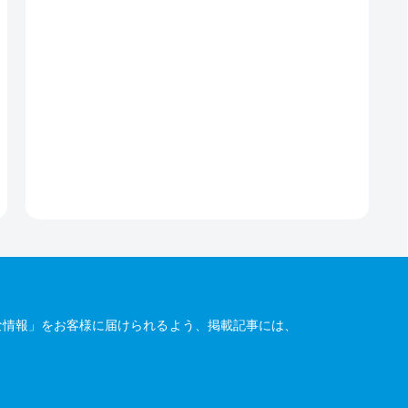
な情報」をお客様に届けられるよう、掲載記事には、