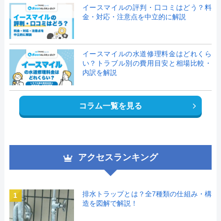
イースマイルの評判・口コミはどう？料
金・対応・注意点を中立的に解説
イースマイルの水道修理料金はどれくら
い？トラブル別の費用目安と相場比較・
内訳を解説
コラム一覧を見る
アクセスランキング
排水トラップとは？全7種類の仕組み・構
1
造を図解で解説！