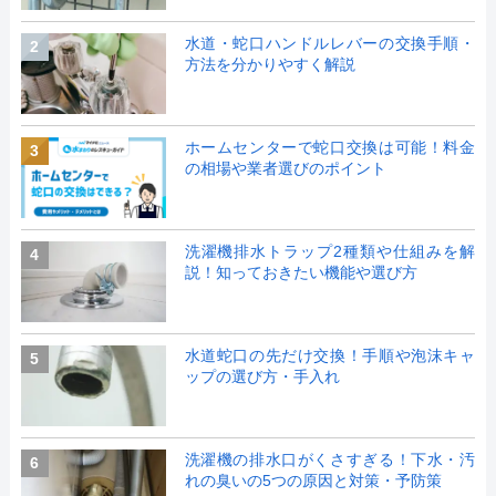
水道・蛇口ハンドルレバーの交換手順・
2
方法を分かりやすく解説
ホームセンターで蛇口交換は可能！料金
3
の相場や業者選びのポイント
洗濯機排水トラップ2種類や仕組みを解
4
説！知っておきたい機能や選び方
水道蛇口の先だけ交換！手順や泡沫キャ
5
ップの選び方・手入れ
洗濯機の排水口がくさすぎる！下水・汚
6
れの臭いの5つの原因と対策・予防策