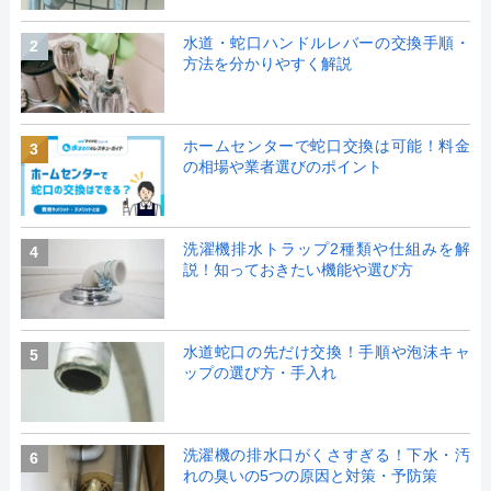
水道・蛇口ハンドルレバーの交換手順・
2
方法を分かりやすく解説
ホームセンターで蛇口交換は可能！料金
3
の相場や業者選びのポイント
洗濯機排水トラップ2種類や仕組みを解
4
説！知っておきたい機能や選び方
水道蛇口の先だけ交換！手順や泡沫キャ
5
ップの選び方・手入れ
洗濯機の排水口がくさすぎる！下水・汚
6
れの臭いの5つの原因と対策・予防策