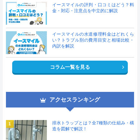
イースマイルの評判・口コミはどう？料
金・対応・注意点を中立的に解説
イースマイルの水道修理料金はどれくら
い？トラブル別の費用目安と相場比較・
内訳を解説
コラム一覧を見る
アクセスランキング
排水トラップとは？全7種類の仕組み・構
1
造を図解で解説！