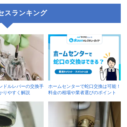
セスランキング
3
ンドルレバーの交換手
ホームセンターで蛇口交換は可能！
かりやすく解説
料金の相場や業者選びのポイント
6