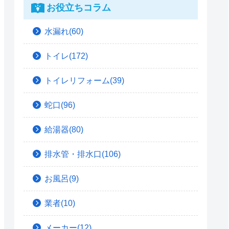
お役立ちコラム
水漏れ(60)
トイレ(172)
トイレリフォーム(39)
蛇口(96)
給湯器(80)
排水管・排水口(106)
お風呂(9)
業者(10)
メーカー(12)