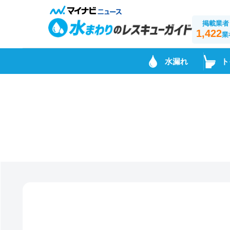
掲載業者
1,422
業
水漏れ
ト