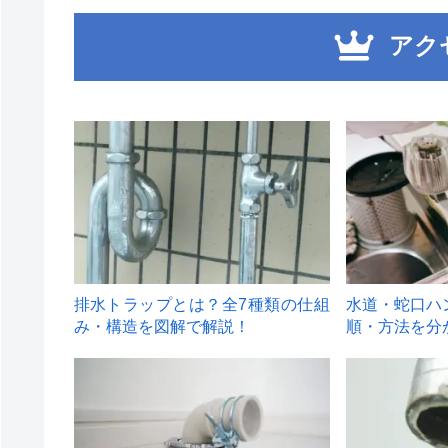
アク
1
2
排水トラップとは？全7種類の仕組
水道・蛇口ハ
み・構造を図解で解説！
順・方法を分
4
5