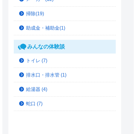
掃除(19)
助成金・補助金(1)
みんなの体験談
トイレ
(7)
排水口・排水管
(1)
給湯器
(4)
蛇口
(7)