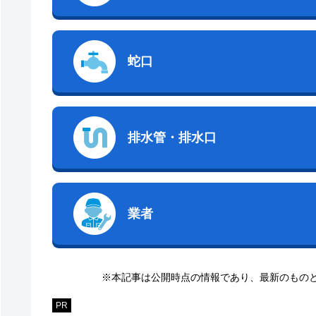
蛇口
排水管・排水口
業者
※本記事は公開時点の情報であり、最新のもの
PR