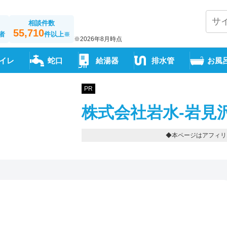
相談件数
55,710
者
件以上
※
※2026年8月時点
イレ
蛇口
給湯器
排水管
お風
PR
株式会社岩水-岩見
◆本ページはアフィリ