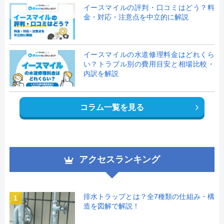
イースマイルの評判・口コミはどう？料
金・対応・注意点を中立的に解説
イースマイルの水道修理料金はどれくら
い？トラブル別の費用目安と相場比較・
内訳を解説
コラム一覧を見る
アクセスランキング
排水トラップとは？全7種類の仕組み・構
1
造を図解で解説！