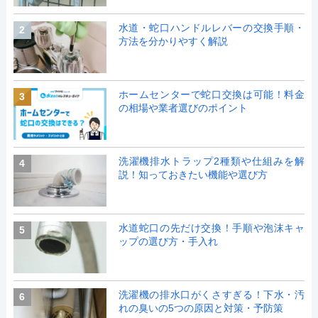
水道・蛇口ハンドルレバーの交換手順・
2
方法を分かりやすく解説
ホームセンターで蛇口交換は可能！料金
3
の相場や業者選びのポイント
洗濯機排水トラップ2種類や仕組みを解
4
説！知っておきたい機能や選び方
水道蛇口の先だけ交換！手順や泡沫キャ
5
ップの選び方・手入れ
洗濯機の排水口がくさすぎる！下水・汚
6
れの臭いの5つの原因と対策・予防策