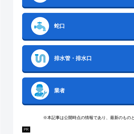
蛇口
排水管・排水口
業者
※本記事は公開時点の情報であり、最新のもの
PR