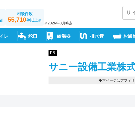
相談件数
55,710
者
件以上
※
※2026年8月時点
イレ
蛇口
給湯器
排水管
お風
PR
サニー設備工業株式
◆本ページはアフィリ