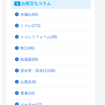
お役立ちコラム
水漏れ(60)
トイレ(172)
トイレリフォーム(39)
蛇口(96)
給湯器(80)
排水管・排水口(106)
お風呂(9)
業者(10)
メーカー(12)