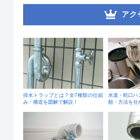
アク
1
2
排水トラップとは？全7種類の仕組
水道・蛇口ハ
み・構造を図解で解説！
順・方法を分
4
5