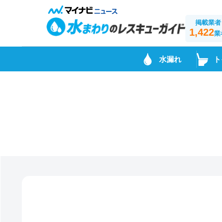
掲載業者
1,422
業
水漏れ
ト