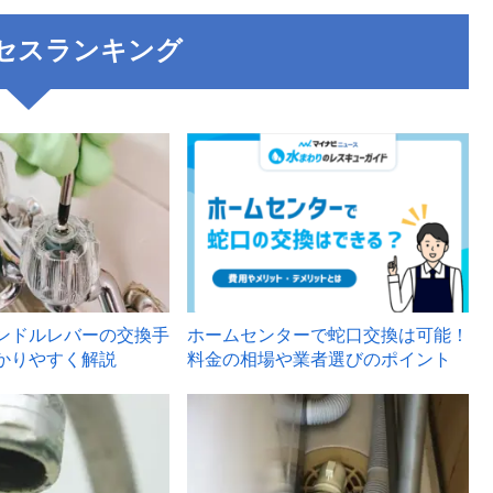
セスランキング
3
ンドルレバーの交換手
ホームセンターで蛇口交換は可能！
かりやすく解説
料金の相場や業者選びのポイント
6