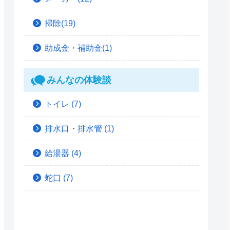
掃除(19)
助成金・補助金(1)
みんなの体験談
トイレ
(7)
排水口・排水管
(1)
給湯器
(4)
蛇口
(7)