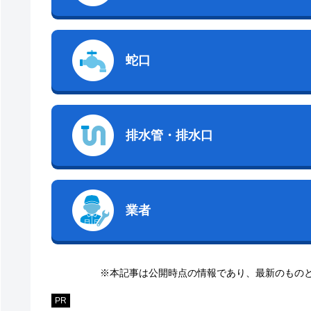
蛇口
排水管・排水口
業者
※本記事は公開時点の情報であり、最新のもの
PR