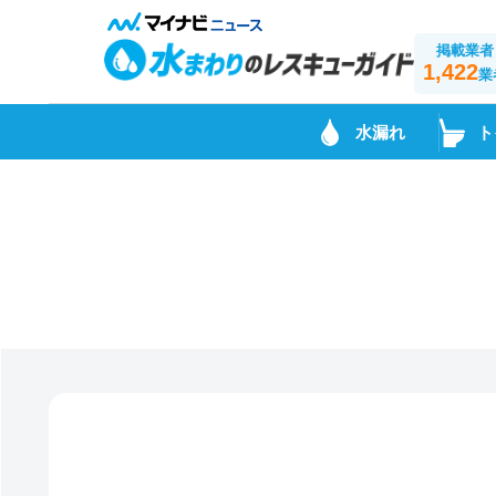
掲載業者
1,422
業
水漏れ
ト