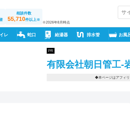
相談件数
55,710
者
件以上
※
※2026年8月時点
イレ
蛇口
給湯器
排水管
お風
PR
有限会社朝日管工-
◆本ページはアフィリ