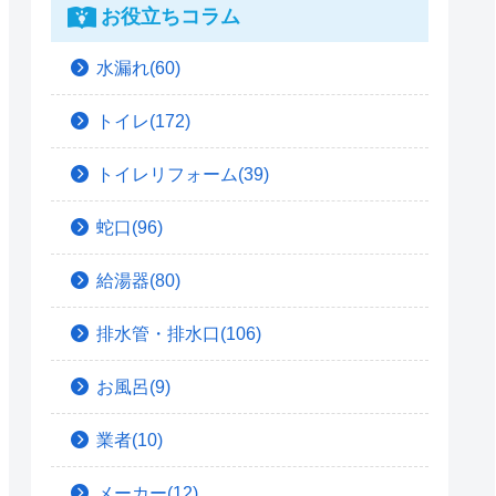
お役立ちコラム
水漏れ(60)
トイレ(172)
トイレリフォーム(39)
蛇口(96)
給湯器(80)
排水管・排水口(106)
お風呂(9)
業者(10)
メーカー(12)