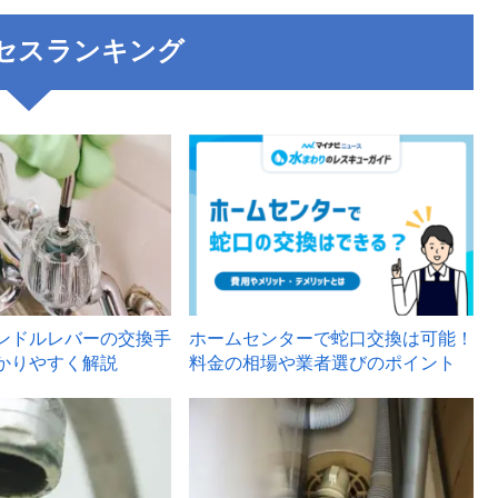
セスランキング
3
ンドルレバーの交換手
ホームセンターで蛇口交換は可能！
かりやすく解説
料金の相場や業者選びのポイント
6