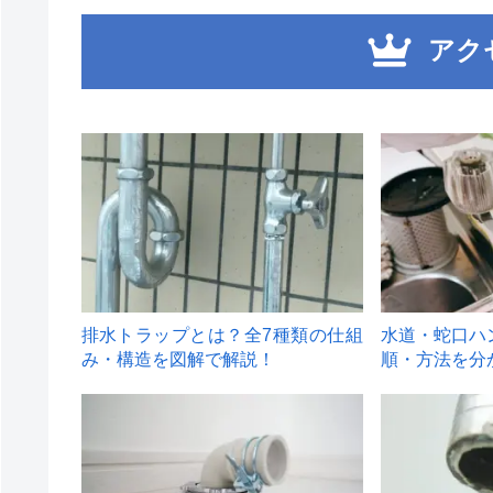
アク
1
2
排水トラップとは？全7種類の仕組
水道・蛇口ハ
み・構造を図解で解説！
順・方法を分
4
5