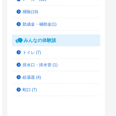
掃除(19)
助成金・補助金(1)
みんなの体験談
トイレ
(7)
排水口・排水管
(1)
給湯器
(4)
蛇口
(7)