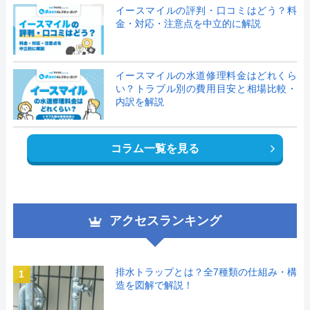
イースマイルの評判・口コミはどう？料
金・対応・注意点を中立的に解説
イースマイルの水道修理料金はどれくら
い？トラブル別の費用目安と相場比較・
内訳を解説
コラム一覧を見る
アクセスランキング
排水トラップとは？全7種類の仕組み・構
1
造を図解で解説！