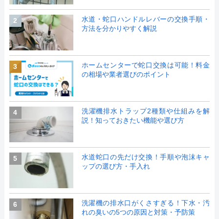
水道・蛇口ハンドルレバーの交換手順・
2
方法を分かりやすく解説
ホームセンターで蛇口交換は可能！料金
3
の相場や業者選びのポイント
洗濯機排水トラップ2種類や仕組みを解
4
説！知っておきたい機能や選び方
水道蛇口の先だけ交換！手順や泡沫キャ
5
ップの選び方・手入れ
洗濯機の排水口がくさすぎる！下水・汚
6
れの臭いの5つの原因と対策・予防策