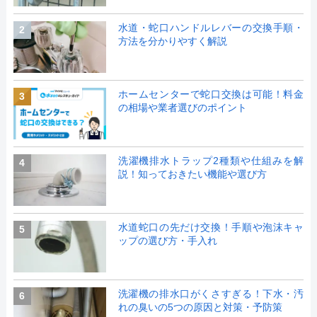
水道・蛇口ハンドルレバーの交換手順・
2
方法を分かりやすく解説
ホームセンターで蛇口交換は可能！料金
3
の相場や業者選びのポイント
洗濯機排水トラップ2種類や仕組みを解
4
説！知っておきたい機能や選び方
水道蛇口の先だけ交換！手順や泡沫キャ
5
ップの選び方・手入れ
洗濯機の排水口がくさすぎる！下水・汚
6
れの臭いの5つの原因と対策・予防策