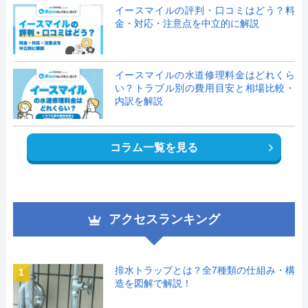
イースマイルの評判・口コミはどう？料
金・対応・注意点を中立的に解説
イースマイルの水道修理料金はどれくら
い？トラブル別の費用目安と相場比較・
内訳を解説
コラム一覧を見る
アクセスランキング
排水トラップとは？全7種類の仕組み・構
1
造を図解で解説！