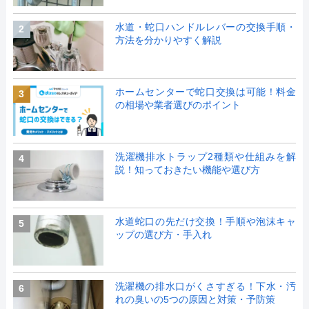
水道・蛇口ハンドルレバーの交換手順・
2
方法を分かりやすく解説
ホームセンターで蛇口交換は可能！料金
3
の相場や業者選びのポイント
洗濯機排水トラップ2種類や仕組みを解
4
説！知っておきたい機能や選び方
水道蛇口の先だけ交換！手順や泡沫キャ
5
ップの選び方・手入れ
洗濯機の排水口がくさすぎる！下水・汚
6
れの臭いの5つの原因と対策・予防策