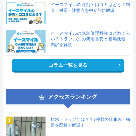
イースマイルの評判・口コミはどう？料
金・対応・注意点を中立的に解説
イースマイルの水道修理料金はどれくら
い？トラブル別の費用目安と相場比較・
内訳を解説
コラム一覧を見る
アクセスランキング
排水トラップとは？全7種類の仕組み・構
1
造を図解で解説！