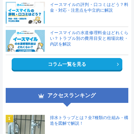
イースマイルの評判・口コミはどう？料
金・対応・注意点を中立的に解説
イースマイルの水道修理料金はどれくら
い？トラブル別の費用目安と相場比較・
内訳を解説
コラム一覧を見る
アクセスランキング
排水トラップとは？全7種類の仕組み・構
1
造を図解で解説！