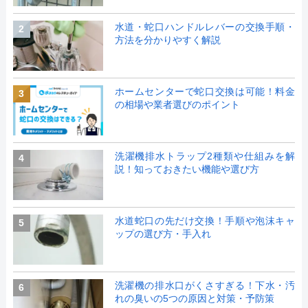
水道・蛇口ハンドルレバーの交換手順・
2
方法を分かりやすく解説
ホームセンターで蛇口交換は可能！料金
3
の相場や業者選びのポイント
洗濯機排水トラップ2種類や仕組みを解
4
説！知っておきたい機能や選び方
水道蛇口の先だけ交換！手順や泡沫キャ
5
ップの選び方・手入れ
洗濯機の排水口がくさすぎる！下水・汚
6
れの臭いの5つの原因と対策・予防策