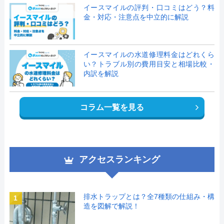
イースマイルの評判・口コミはどう？料
金・対応・注意点を中立的に解説
イースマイルの水道修理料金はどれくら
い？トラブル別の費用目安と相場比較・
内訳を解説
コラム一覧を見る
アクセスランキング
排水トラップとは？全7種類の仕組み・構
1
造を図解で解説！