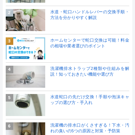
水道・蛇口ハンドルレバーの交換手順・
2
方法を分かりやすく解説
ホームセンターで蛇口交換は可能！料金
3
の相場や業者選びのポイント
洗濯機排水トラップ2種類や仕組みを解
4
説！知っておきたい機能や選び方
水道蛇口の先だけ交換！手順や泡沫キャ
5
ップの選び方・手入れ
洗濯機の排水口がくさすぎる！下水・汚
6
れの臭いの5つの原因と対策・予防策