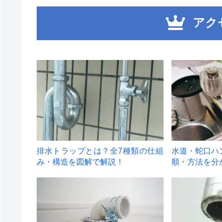
アク
1
2
排水トラップとは？全7種類の仕組
水道・蛇口ハ
み・構造を図解で解説！
順・方法を分
4
5