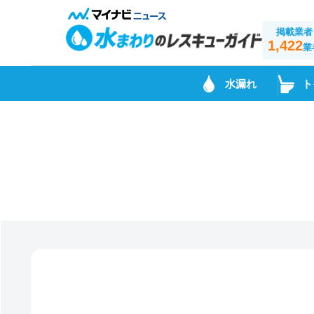
掲載業者
1,422
業
水漏れ
ト