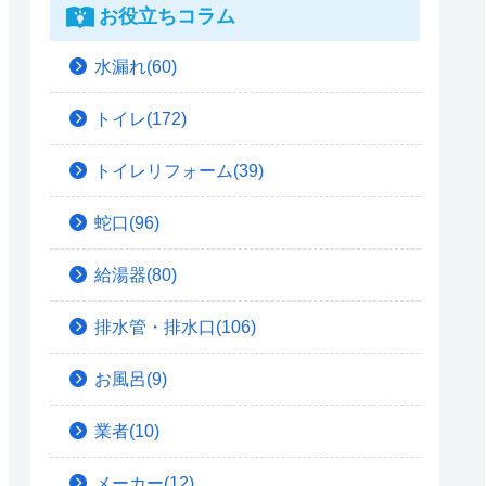
お役立ちコラム
水漏れ(60)
トイレ(172)
トイレリフォーム(39)
蛇口(96)
給湯器(80)
排水管・排水口(106)
お風呂(9)
業者(10)
メーカー(12)