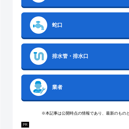
蛇口
排水管・排水口
業者
※本記事は公開時点の情報であり、最新のもの
PR