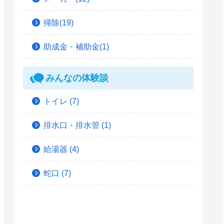
掃除(19)
助成金・補助金(1)
みんなの体験談
トイレ
(7)
排水口・排水管
(1)
給湯器
(4)
蛇口
(7)