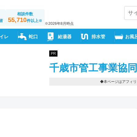
相談件数
55,710
者
件以上
※
※2026年8月時点
イレ
蛇口
給湯器
排水管
お風
PR
千歳市管工事業協同
◆本ページはアフィリ