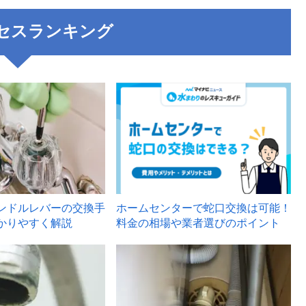
セスランキング
3
ンドルレバーの交換手
ホームセンターで蛇口交換は可能！
かりやすく解説
料金の相場や業者選びのポイント
6