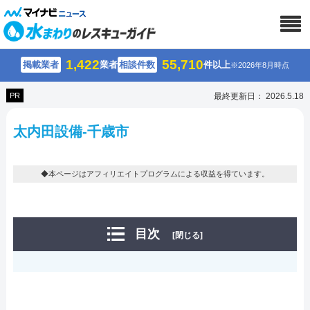
1,422
55,710
掲載業者
業者
相談件数
件以上
※2026年8月時点
PR
最終更新日： 2026.5.18
太内田設備-千歳市
◆本ページはアフィリエイトプログラムによる収益を得ています。
目次
[閉じる]