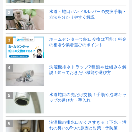
水道・蛇口ハンドルレバーの交換手順・
2
方法を分かりやすく解説
ホームセンターで蛇口交換は可能！料金
3
の相場や業者選びのポイント
洗濯機排水トラップ2種類や仕組みを解
4
説！知っておきたい機能や選び方
水道蛇口の先だけ交換！手順や泡沫キャ
5
ップの選び方・手入れ
洗濯機の排水口がくさすぎる！下水・汚
6
れの臭いの5つの原因と対策・予防策