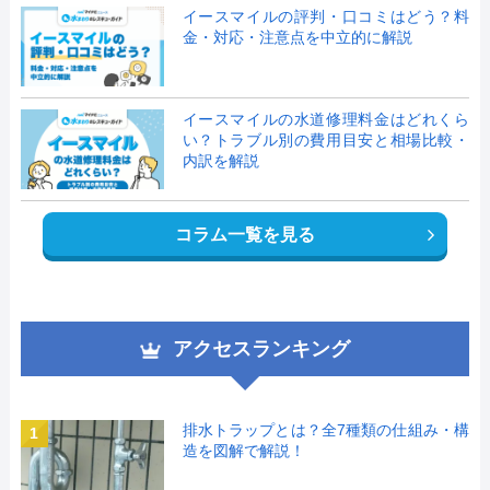
イースマイルの評判・口コミはどう？料
金・対応・注意点を中立的に解説
イースマイルの水道修理料金はどれくら
い？トラブル別の費用目安と相場比較・
内訳を解説
コラム一覧を見る
アクセスランキング
排水トラップとは？全7種類の仕組み・構
1
造を図解で解説！