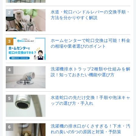
水道・蛇口ハンドルレバーの交換手順・
2
方法を分かりやすく解説
ホームセンターで蛇口交換は可能！料金
3
の相場や業者選びのポイント
洗濯機排水トラップ2種類や仕組みを解
4
説！知っておきたい機能や選び方
水道蛇口の先だけ交換！手順や泡沫キャ
5
ップの選び方・手入れ
洗濯機の排水口がくさすぎる！下水・汚
6
れの臭いの5つの原因と対策・予防策