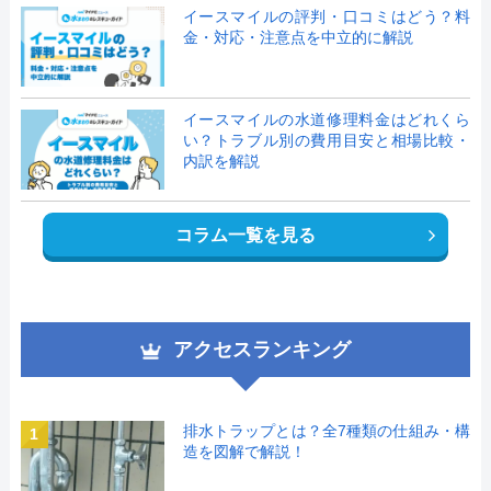
イースマイルの評判・口コミはどう？料
金・対応・注意点を中立的に解説
イースマイルの水道修理料金はどれくら
い？トラブル別の費用目安と相場比較・
内訳を解説
コラム一覧を見る
アクセスランキング
排水トラップとは？全7種類の仕組み・構
1
造を図解で解説！