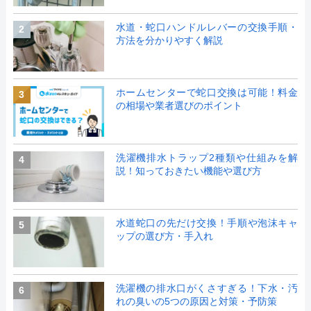
水道・蛇口ハンドルレバーの交換手順・
2
方法を分かりやすく解説
ホームセンターで蛇口交換は可能！料金
3
の相場や業者選びのポイント
洗濯機排水トラップ2種類や仕組みを解
4
説！知っておきたい機能や選び方
水道蛇口の先だけ交換！手順や泡沫キャ
5
ップの選び方・手入れ
洗濯機の排水口がくさすぎる！下水・汚
6
れの臭いの5つの原因と対策・予防策