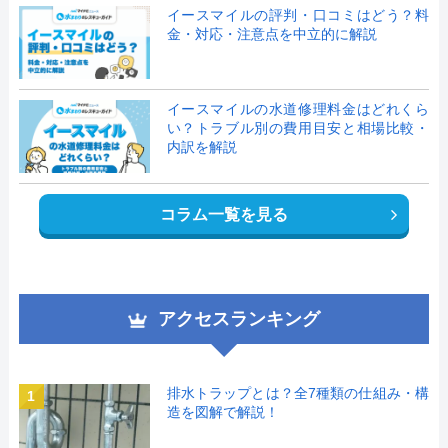
イースマイルの評判・口コミはどう？料
金・対応・注意点を中立的に解説
イースマイルの水道修理料金はどれくら
い？トラブル別の費用目安と相場比較・
内訳を解説
コラム一覧を見る
アクセスランキング
排水トラップとは？全7種類の仕組み・構
1
造を図解で解説！