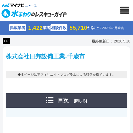
1,422
55,710
掲載業者
業者
相談件数
件以上
※2026年8月時点
PR
最終更新日： 2026.5.18
株式会社日邦設備工業-千歳市
◆本ページはアフィリエイトプログラムによる収益を得ています。
目次
[閉じる]